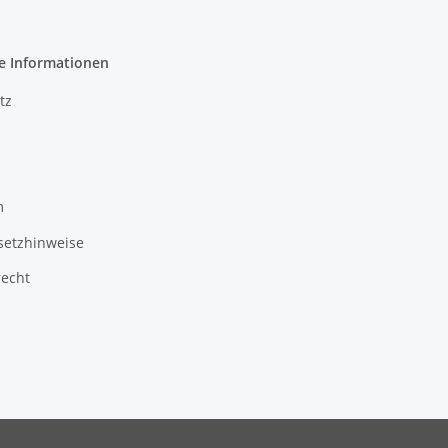
e Informationen
tz
m
setzhinweise
recht