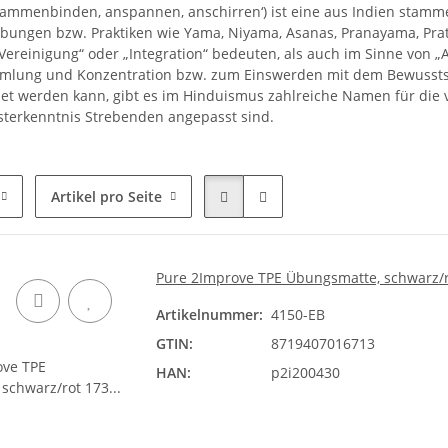
sammenbinden, anspannen, anschirren‘) ist eine aus Indien stamme
Übungen bzw. Praktiken wie Yama, Niyama, Asanas, Pranayama, Praty
Vereinigung“ oder „Integration“ bedeuten, als auch im Sinne von „
mlung und Konzentration bzw. zum Einswerden mit dem Bewusstse
et werden kann, gibt es im Hinduismus zahlreiche Namen für die
sterkenntnis Strebenden angepasst sind.
Artikel pro Seite
Pure 2Improve TPE Übungsmatte, schwarz
Artikelnummer:
4150-EB
GTIN:
8719407016713
HAN:
p2i200430