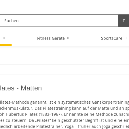
s
Fitness Geräte
SportsCare
lates - Matten
 Pilates-Methode genannt, ist ein systematisches Ganzkörpertraini
ckenmuskulatur. Das Pilatestraining kann auf der Matte und an spe
ph Hubertus Pilates (1883–1967). Er nannte seine Methode zunächst
tes zu steuern. Da „Pilates“ kein geschützter Begriff ist und eine e
iedlich arbeitende Pilatestrainer. Yoga – früher auch Joga geschriebe