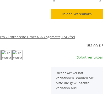
In den Warenkorb
m – Extrabreite Fitness- & Yogamatte, PVC-frei
e
152,00 €
*
Sofort verfügbar
au
grün
rot
x
Dieser Artikel hat
Variationen. Wählen Sie
bitte die gewünschte
Variation aus.