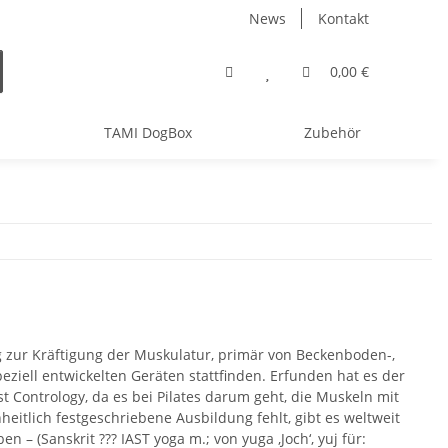
News
Kontakt
0,00 €
TAMI DogBox
Zubehör
ng zur Kräftigung der Muskulatur, primär von Beckenboden-,
ziell entwickelten Geräten stattfinden. Erfunden hat es der
 Contrology, da es bei Pilates darum geht, die Muskeln mit
inheitlich festgeschriebene Ausbildung fehlt, gibt es weltweit
n – (Sanskrit ??? IAST yoga m.; von yuga ‚Joch‘, yuj für: